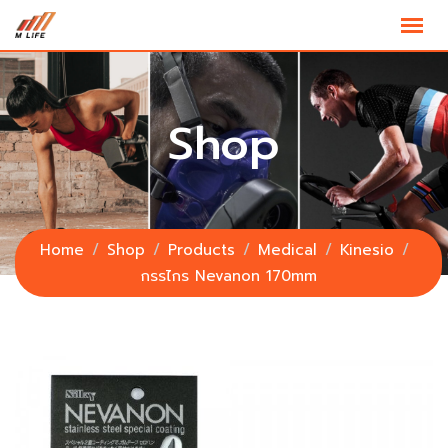
Skip
to
content
Shop
Home
Shop
Products
Medical
Kinesio
กรรไกร Nevanon 170mm