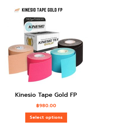
Kinesio Tape Gold FP
฿
980.00
Select options
H