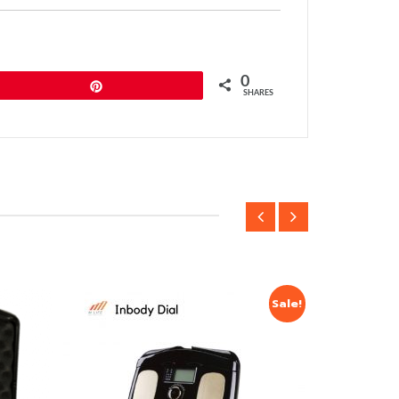
0
Pin
SHARES
Sale!
Sale!