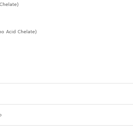
 Chelate)
ino Acid Chelate)
ง