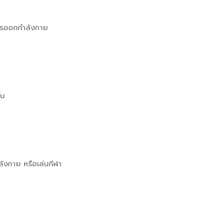
การออกกำลังกาย
้น
ังกาย หรือเล่นกีฬา