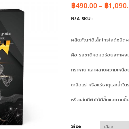
฿
490.00
–
฿
1,090
N/A SKU::
ผลิตภัณฑ์อิเล็กโทรไลต์ชนิดผ
คือ รสชาติหอมอร่อยจากผงเสา
กระหาย และคลายความเหนื่อ
เกลือแร่ หรือแร่ธาตุและน้ำ
หรือเล่นกีฬาได้ดีขึ้นและนานขึ้
Size