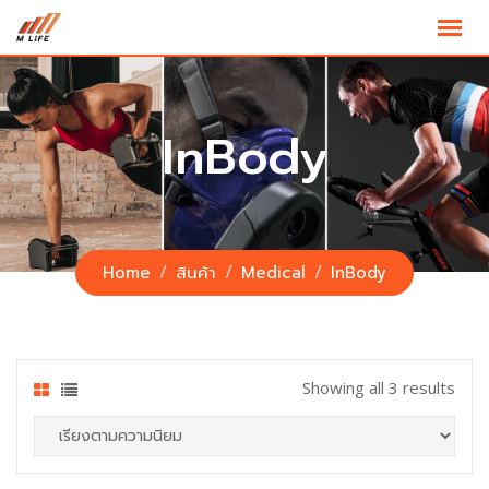
Skip
to
content
InBody
Home
สินค้า
Medical
InBody
Showing all 3 results