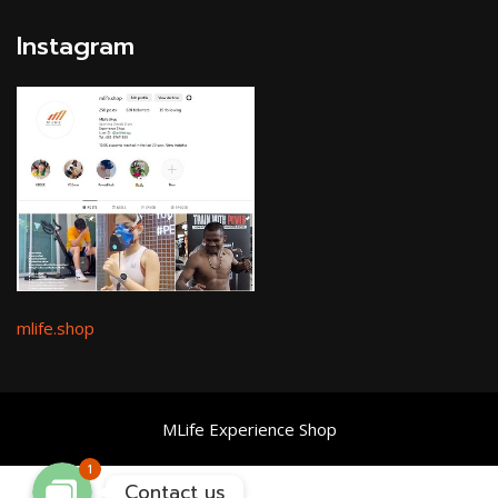
Instagram
Facebook Messenger
mlife.shop
Line
MLife Experience Shop
1
Contact us