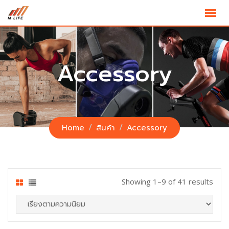
Skip
to
content
Accessory
Home
สินค้า
Accessory
Showing 1–9 of 41 results