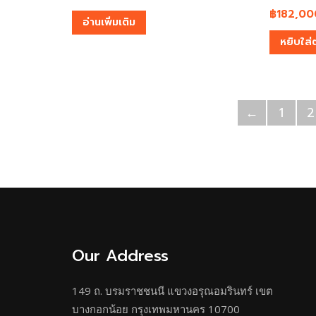
฿
182,00
อ่านเพิ่มเติม
หยิบใส่
←
1
2
Our Address
149 ถ. บรมราชชนนี แขวงอรุณอมรินทร์ เขต
บางกอกน้อย กรุงเทพมหานคร 10700