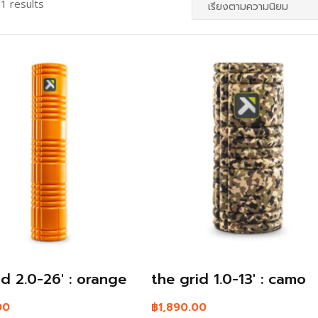
1 results
id 2.0-26′ : orange
the grid 1.0-13′ : camo
00
฿
1,890.00