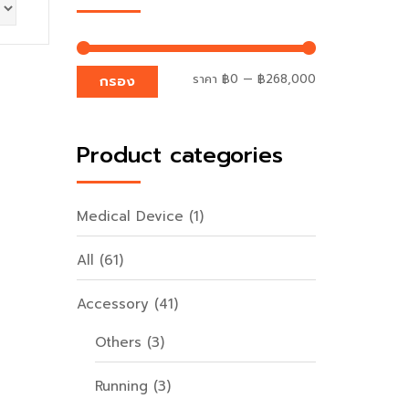
ราคา
฿0
—
฿268,000
กรอง
Product categories
Medical Device
(1)
All
(61)
Accessory
(41)
Others
(3)
Running
(3)