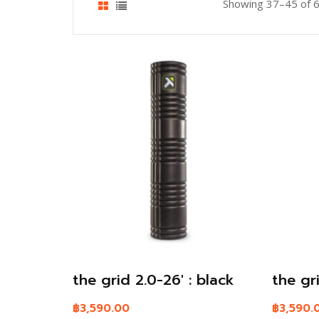
Showing 37–45 of 6
the grid 2.0-26′ : black
the gr
฿
3,590.00
฿
3,590.